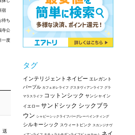
屋探し
新宿
お待ち
福寺公
非一度
タグ
インテリジェントネイビー
エレガント
パープル
カフェオレライフ
グスタヴィアンライフ
グラ
コットンシック
サンシャイン
マラスライフ
サンドシック
シックブラ
イエロー
ウン
シャビーシックライフバーグレーペインティング
シルキーシック
スウィートピンク
スカンジナヴ
、送
ネイ
ィアンライフ
ナチュラルモダンライフビューカーム