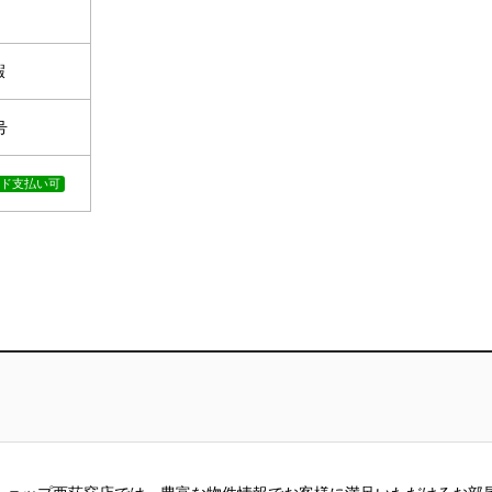
暇
号
ード支払い可