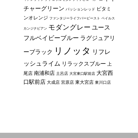
チャーグリーン
ビタミ
パッションレッド
ンオレンジ
ファンタジーライフバービースト
ペイルス
モダングレー
ユース
カンジナビアン
フルベイビーブルー
ラグジュアリ
リノッタ
リフレ
ーブラック
ッシュライム
リラックスブルー
上
大宮西
南浦和店
尾店
土呂店
大宮東口駅前店
口駅前店
東大宮店
大成店
宮原店
東川口店