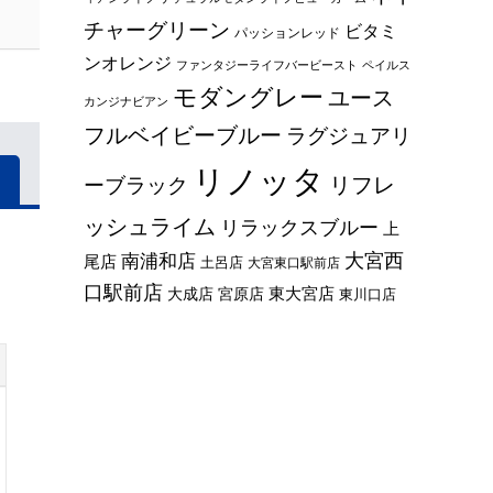
チャーグリーン
ビタミ
パッションレッド
ンオレンジ
ファンタジーライフバービースト
ペイルス
モダングレー
ユース
カンジナビアン
フルベイビーブルー
ラグジュアリ
リノッタ
リフレ
ーブラック
ッシュライム
リラックスブルー
上
大宮西
南浦和店
尾店
土呂店
大宮東口駅前店
口駅前店
東大宮店
大成店
宮原店
東川口店