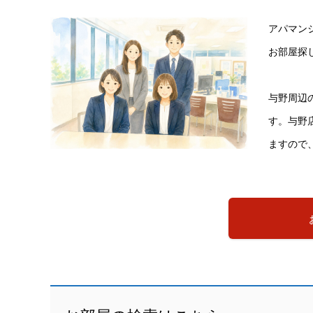
アパマン
お部屋探
与野周辺
す。与野
ますので