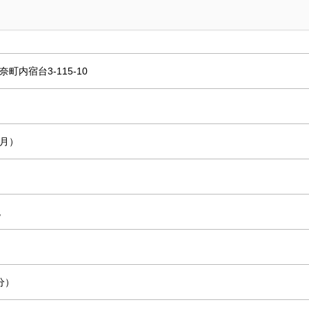
町内宿台3-115-10
/月）
税
分）