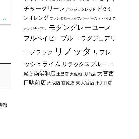
チャーグリーン
ビタミ
パッションレッド
ンオレンジ
ファンタジーライフバービースト
ペイルス
モダングレー
ユース
カンジナビアン
フルベイビーブルー
ラグジュアリ
リノッタ
リフレ
ーブラック
ッシュライム
リラックスブルー
上
大宮西
南浦和店
尾店
土呂店
大宮東口駅前店
口駅前店
東大宮店
大成店
宮原店
東川口店
情報