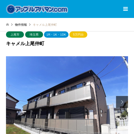
物件情報
キャメル上尾仲町
上尾市
埼玉県
1R・1K・1DK
5万円台
キャメル上尾仲町
