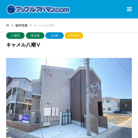
物件情報
キャメル八潮Ⅴ
八潮市
埼玉県
1LDK
6万円台
キャメル八潮Ⅴ
