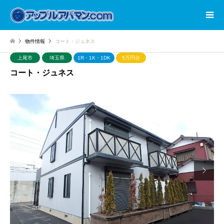
物件情報
コート・ジュネス
上尾市
埼玉県
1R・1K・1DK
5万円台
コート・ジュネス
