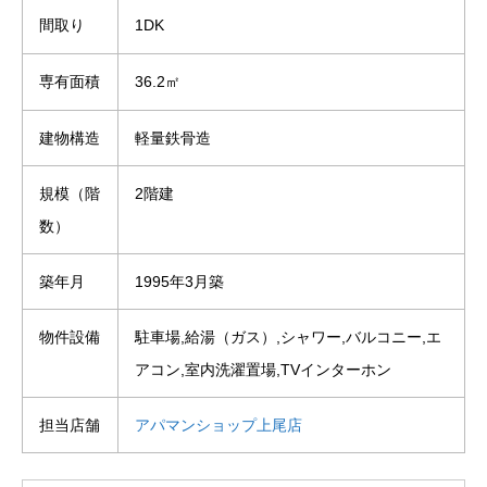
間取り
1DK
専有面積
36.2㎡
建物構造
軽量鉄骨造
規模（階
2階建
数）
築年月
1995年3月築
物件設備
駐車場,給湯（ガス）,シャワー,バルコニー,エ
アコン,室内洗濯置場,TVインターホン
担当店舗
アパマンショップ上尾店