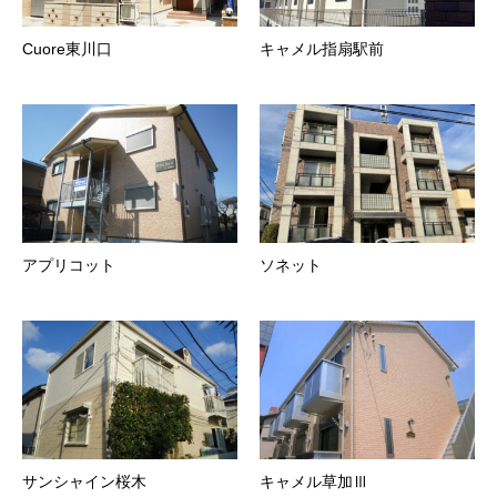
Cuore東川口
キャメル指扇駅前
アプリコット
ソネット
サンシャイン桜木
キャメル草加Ⅲ