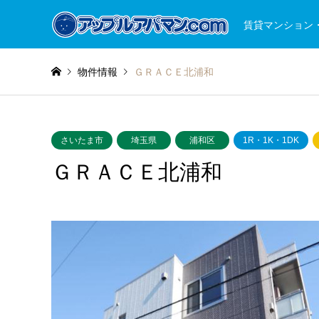
賃貸マンション
物件情報
ＧＲＡＣＥ北浦和
さいたま市
埼玉県
浦和区
1R・1K・1DK
ＧＲＡＣＥ北浦和