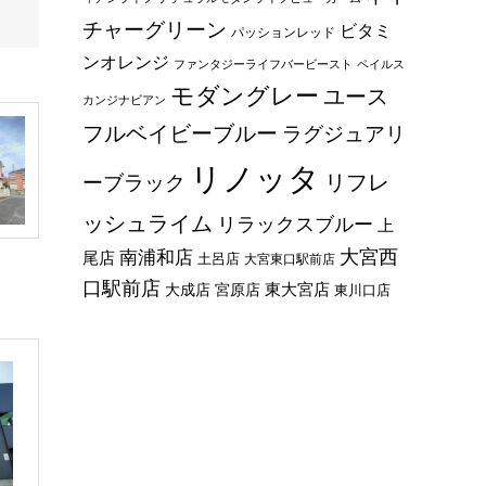
チャーグリーン
ビタミ
パッションレッド
ンオレンジ
ファンタジーライフバービースト
ペイルス
モダングレー
ユース
カンジナビアン
フルベイビーブルー
ラグジュアリ
リノッタ
リフレ
ーブラック
ッシュライム
リラックスブルー
上
大宮西
南浦和店
尾店
土呂店
大宮東口駅前店
口駅前店
東大宮店
大成店
宮原店
東川口店