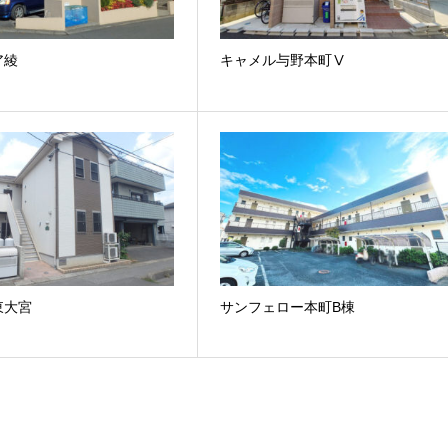
ア綾
キャメル与野本町Ⅴ
東大宮
サンフェロー本町B棟