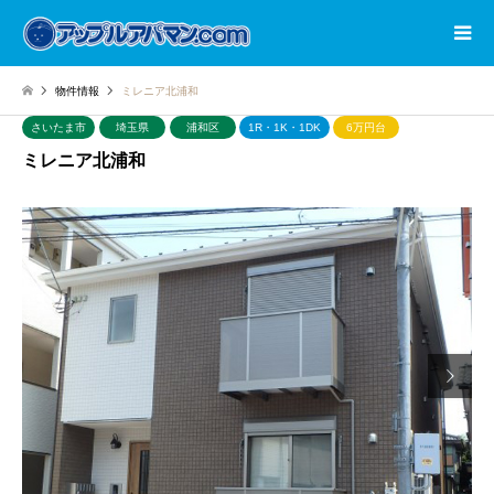
物件情報
ミレニア北浦和
さいたま市
埼玉県
浦和区
1R・1K・1DK
6万円台
ミレニア北浦和
