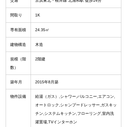
交通
京浜東北・根岸線 北浦和駅 徒歩14分
間取り
1K
専有面積
24.35㎡
建物構造
木造
規模（階
2階建
数）
築年月
2015年8月築
物件設備
給湯（ガス）,シャワー,バルコニー,エアコン,
オートロック,シャンプードレッサー,ガスキッ
チン,システムキッチン,フローリング,室内洗
濯置場,TVインターホン