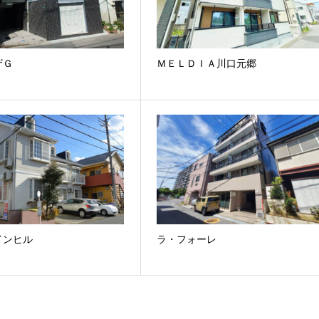
ザＧ
ＭＥＬＤＩＡ川口元郷
インヒル
ラ・フォーレ