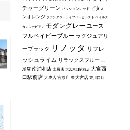
チャーグリーン
ビタミ
パッションレッド
ンオレンジ
ファンタジーライフバービースト
ペイルス
モダングレー
ユース
カンジナビアン
フルベイビーブルー
ラグジュアリ
リノッタ
リフレ
ーブラック
ッシュライム
リラックスブルー
上
大宮西
南浦和店
尾店
土呂店
大宮東口駅前店
口駅前店
東大宮店
大成店
宮原店
東川口店