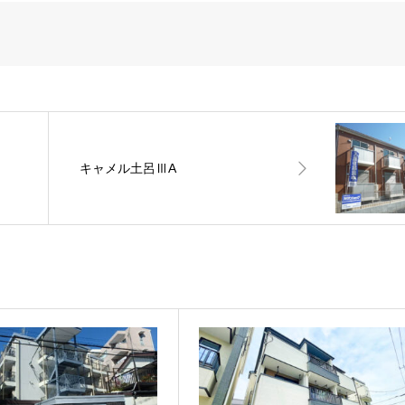
キャメル土呂ⅢA