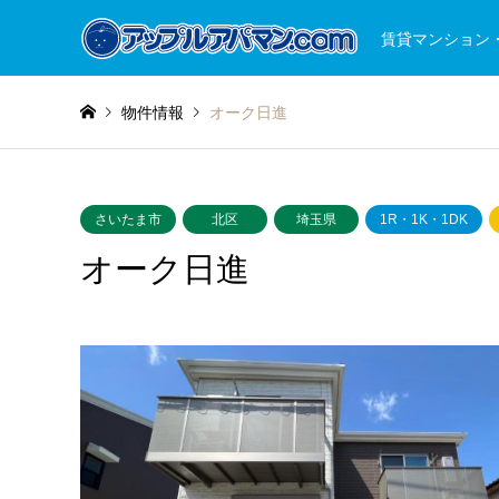
賃貸マンション
物件情報
オーク日進
さいたま市
北区
埼玉県
1R・1K・1DK
オーク日進