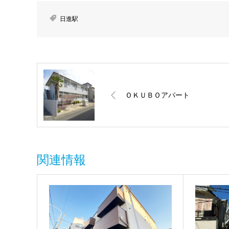
日進駅
ＯＫＵＢＯアパート
関連情報