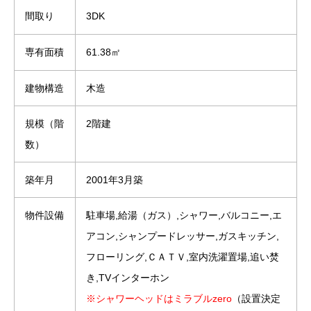
間取り
3DK
専有面積
61.38㎡
建物構造
木造
規模（階
2階建
数）
築年月
2001年3月築
物件設備
駐車場,給湯（ガス）,シャワー,バルコニー,エ
アコン,シャンプードレッサー,ガスキッチン,
フローリング,ＣＡＴＶ,室内洗濯置場,追い焚
き,TVインターホン
※シャワーヘッドはミラブルzero
（設置決定