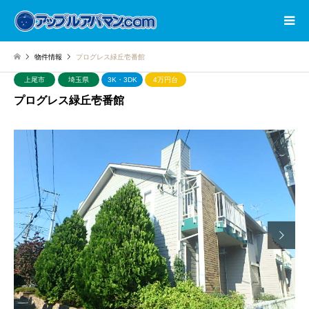
物件情報
プログレス緑丘壱番館
上尾市
埼玉県
3K・3DK
4万円台
プログレス緑丘壱番館
