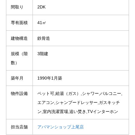
間取り
2DK
専有面積
41㎡
建物構造
鉄骨造
規模（階
3階建
数）
築年月
1990年1月築
物件設備
ペット可,給湯（ガス）,シャワー,バルコニー,
エアコン,シャンプードレッサー,ガスキッチ
ン,室内洗濯置場,追い焚き,TVインターホン
担当店舗
アパマンショップ上尾店