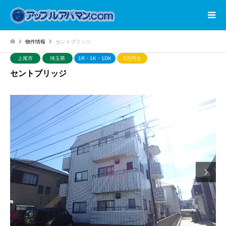
物件情報
セントブリッジ
上尾市
埼玉県
1R・1K・1DK
5万円台
セントブリッジ
