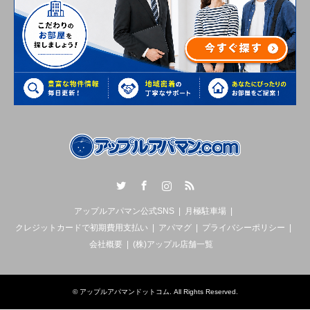
Twitter
Facebook
Instagram
RSS
アップルアパマン公式SNS
月極駐車場
クレジットカードで初期費用支払い
アパマグ
プライバシーポリシー
会社概要
(株)アップル店舗一覧
©
アップルアパマンドットコム
. All Rights Reserved.