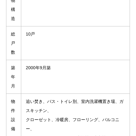
物
構
造
総
10戸
戸
数
築
2000年9月築
年
月
物
追い焚き、バス・トイレ別、室内洗濯機置き場、ガ
件
スキッチン、
設
クローゼット、冷暖房、フローリング、バルコニ
備
ー、