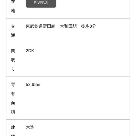
在
周辺地図
地
交
東武鉄道野田線 大和田駅 徒歩8分
通
間
2DK
取
り
専
52.98㎡
有
面
積
建
木造