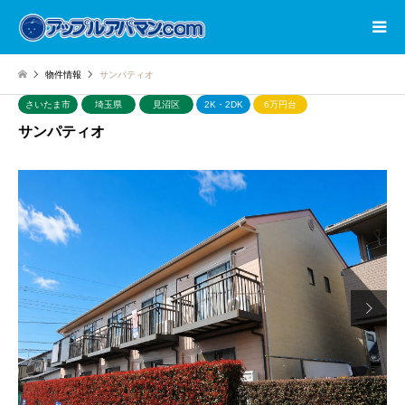
物件情報
サンパティオ
さいたま市
埼玉県
見沼区
2K・2DK
6万円台
サンパティオ
