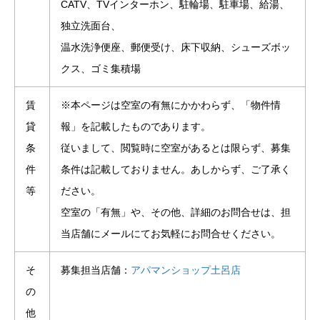
CATV、TVインターホン、駐輪場、駐車場、給湯、
独立洗面台、
温水洗浄便座、郵便受け、床下収納、シューズボッ
クス、ゴミ集積場
賃
※本ページは空室の有無にかかわらず、「物件情
貸
報」を記載したものであります。
条
従いまして、閲覧時に空室があるとは限らず、募集
件
条件は記載しておりません。あしからず、ご了承く
等
ださい。
空室の「有無」や、その他、詳細のお問合せは、担
当店舗にメールにてお気軽にお問合せください。
そ
募集担当店舗：
アパマンショップ土呂店
の
他