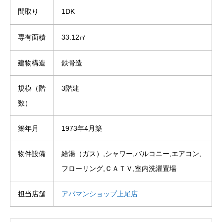
間取り
1DK
専有面積
33.12㎡
建物構造
鉄骨造
規模（階
3階建
数）
築年月
1973年4月築
物件設備
給湯（ガス）,シャワー,バルコニー,エアコン,
フローリング,ＣＡＴＶ,室内洗濯置場
担当店舗
アパマンショップ上尾店