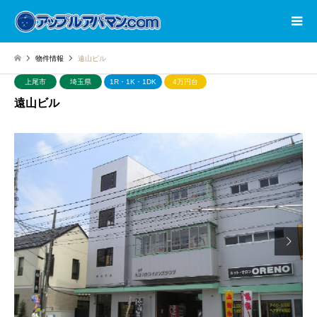
物件情報
遠山ビル
上尾市
埼玉県
1R・1K・1DK
4万円台
遠山ビル
