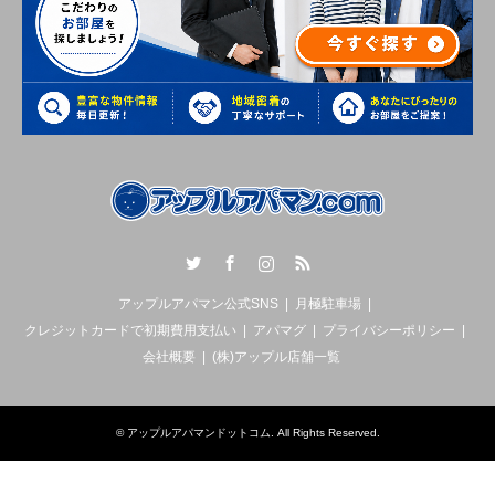
Twitter
Facebook
Instagram
RSS
アップルアパマン公式SNS
月極駐車場
クレジットカードで初期費用支払い
アパマグ
プライバシーポリシー
会社概要
(株)アップル店舗一覧
©
アップルアパマンドットコム
. All Rights Reserved.