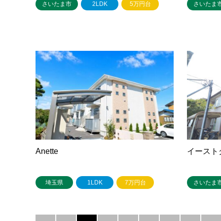
さいたま市
2LDK
5万円台
さいたま
Anette
イースト
埼玉県
1LDK
7万円台
さいたま