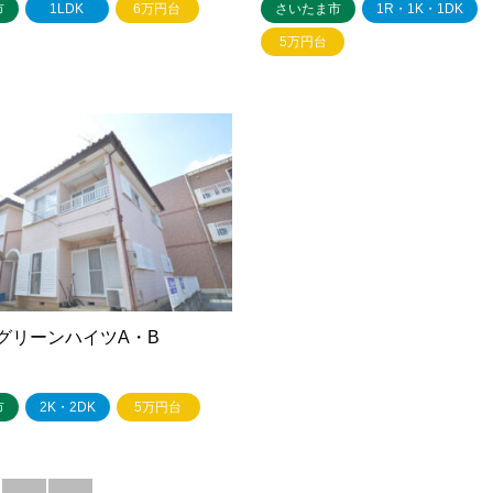
市
1LDK
6万円台
さいたま市
1R・1K・1DK
5万円台
グリーンハイツA・B
市
2K・2DK
5万円台