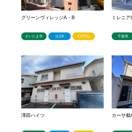
グリーンヴィレッジA・B
ミレニア
さいたま市
1LDK
6万円台
千葉県
澤田ハイツ
カーサ都