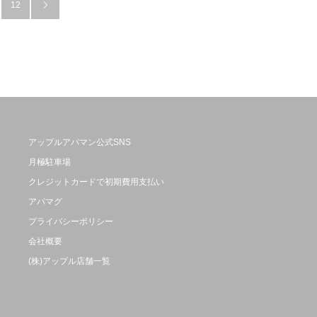
12

アップルアパマン公式SNS
月極駐車場
クレジットカードで初期費用支払い
アパマグ
プライバシーポリシー
会社概要
(株)アップル店舗一覧