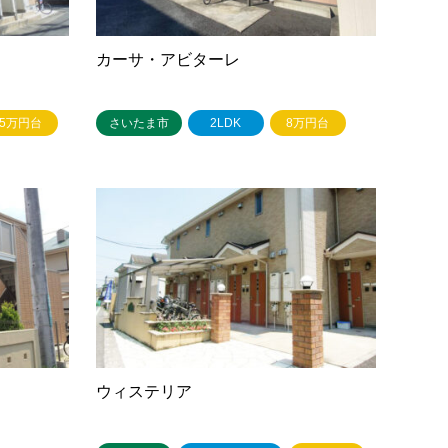
カーサ・アビターレ
5万円台
さいたま市
2LDK
8万円台
ウィステリア