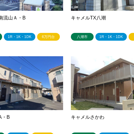
南流山Ａ・B
キャメルTX八潮
1R・1K・1DK
6万円台
八潮市
1R・1K・1DK
A・B
キャメルさかわ