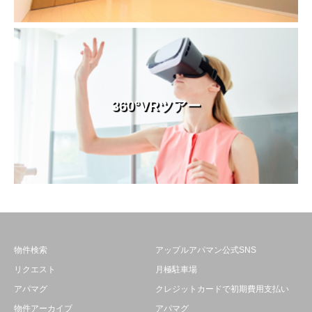
360°VRツアー
物件検索
アップルアパマン公式SNS
リクエスト
月極駐車場
アパマグ
クレジットカードで初期費用支払い
物件アーカイブ
アパマグ