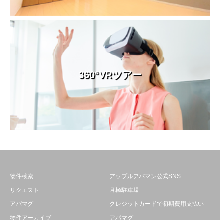
360°VRツアー
物件検索
アップルアパマン公式SNS
リクエスト
月極駐車場
アパマグ
クレジットカードで初期費用支払い
物件アーカイブ
アパマグ