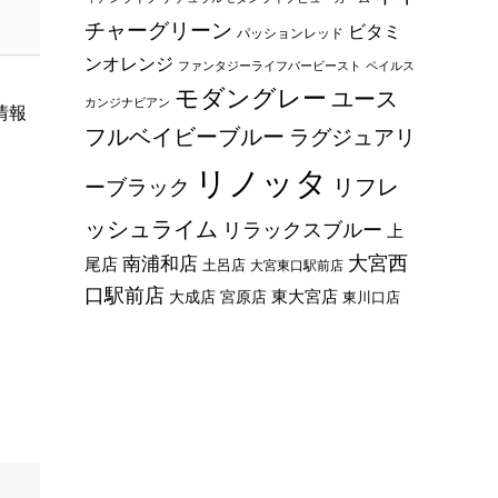
チャーグリーン
ビタミ
パッションレッド
ンオレンジ
ファンタジーライフバービースト
ペイルス
モダングレー
ユース
カンジナビアン
情報
フルベイビーブルー
ラグジュアリ
リノッタ
リフレ
ーブラック
ッシュライム
リラックスブルー
上
大宮西
南浦和店
尾店
土呂店
大宮東口駅前店
口駅前店
東大宮店
大成店
宮原店
東川口店