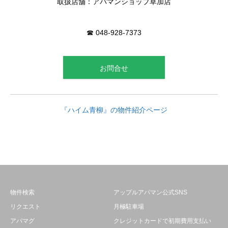
取扱店舗：アパマンショップ草加店
☎ 048-928-7373
お問合せ
『ハイム青柳』の物件紹介ページ
物件検索
アップルアパマン公式SNS
リクエスト
月極駐車場
アパマグ
クレジットカードで初期費用支払い