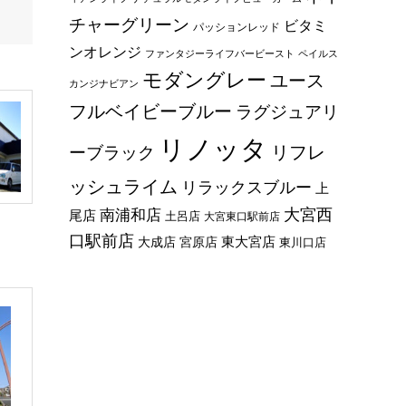
チャーグリーン
ビタミ
パッションレッド
ンオレンジ
ファンタジーライフバービースト
ペイルス
モダングレー
ユース
カンジナビアン
フルベイビーブルー
ラグジュアリ
リノッタ
リフレ
ーブラック
ッシュライム
リラックスブルー
上
大宮西
南浦和店
尾店
土呂店
大宮東口駅前店
口駅前店
東大宮店
大成店
宮原店
東川口店