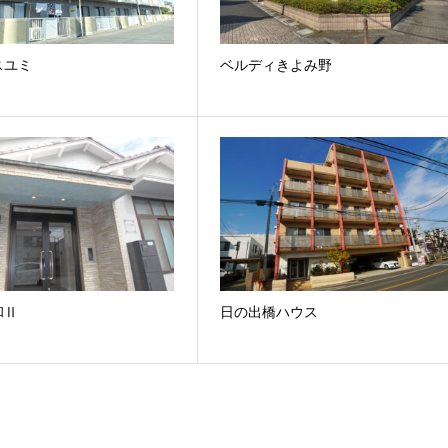
スユミ
ベルディきよみ野
和Ⅱ
日の出橋ハウス