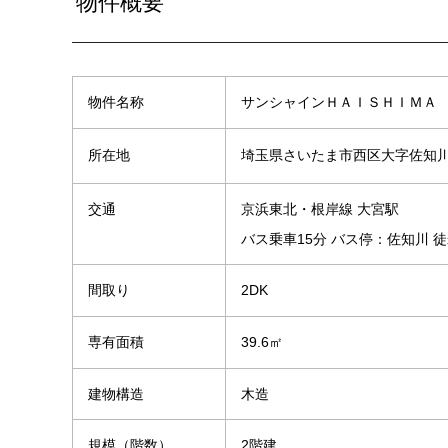
物件概要
物件名称
サンシャインＨＡＩＳＨＩＭＡ
埼玉県さいたま市西区大字佐知
所在地
交通
京浜東北・根岸線 大宮駅
バス乗車15分 バス停：佐知川 徒
間取り
2DK
専有面積
39.6㎡
建物構造
木造
規模（階数）
2階建