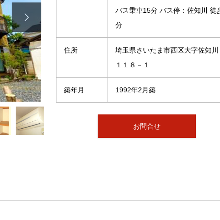
バス乗車15分 バス停：佐知川 徒

分
住所
埼玉県さいたま市西区大字佐知川
１１８－１
築年月
1992年2月築
お問合せ