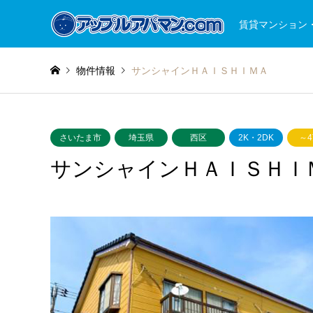
賃貸マンション
物件情報
サンシャインＨＡＩＳＨＩＭＡ
さいたま市
埼玉県
西区
2K・2DK
～
サンシャインＨＡＩＳＨＩ