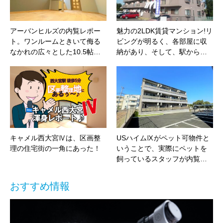
アーバンヒルズの内覧レポー
魅力の2LDK賃貸マンション!リ
ト。ワンルームときいて侮る
ビングが明るく、各部屋に収
なかれの広々とした10.5帖…
納があり、そして、駅から…
キャメル西大宮Ⅳは、区画整
USハイムⅨがペット可物件と
理の住宅街の一角にあった！
いうことで、実際にペットを
飼っているスタッフが内覧…
おすすめ情報