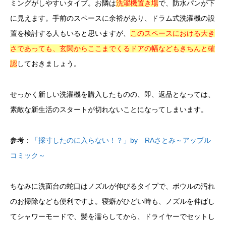
ミングがしやすいタイプ。お隣は
洗濯機置き場
で、防水パンが下
に見えます。手前のスペースに余裕があり、ドラム式洗濯機の設
置を検討する人もいると思いますが、
このスペースにおける大き
さであっても、玄関からここまでくるドアの幅などもきちんと確
認
しておきましょう。
せっかく新しい洗濯機を購入したものの、即、返品となっては、
素敵な新生活のスタートが切れないことになってしまいます。
参考：
「採寸したのに入らない！？」by RAさとみ～アップル
コミック～
ちなみに洗面台の蛇口はノズルが伸びるタイプで、ボウルの汚れ
のお掃除なども便利ですよ。寝癖がひどい時も、ノズルを伸ばし
てシャワーモードで、髪を濡らしてから、ドライヤーでセットし