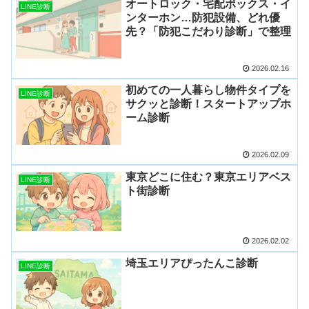
オートロック・宅配ボックス・イ
LINE診断
ンターホン…防犯設備、どれ優
先？「防犯こだわり診断」で整理
2026.02.16
初めての一人暮らし物件タイプを
LINE診断
サクッと診断！スタートアップホ
ーム診断
2026.02.09
東京どこに住む？東京エリアベス
LINE診断
ト街診断
2026.02.02
埼玉エリアぴったんこ診断
LINE診断